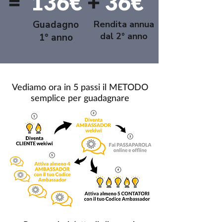
=
136€
+
36€
Guadagno
Rendita annua
dal 2° anno
1° anno
Vediamo ora in 5 passi il METODO
semplice per guadagnare