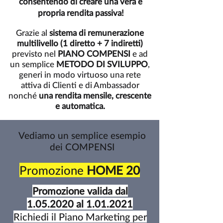
consentendo di creare una vera e
propria rendita passiva!
Grazie al
sistema di remunerazione
multilivello (1 diretto + 7 indiretti)
previsto nel
PIANO COMPENSI
e ad
un semplice
METODO DI SVILUPPO
,
generi in modo virtuoso una rete
attiva di Clienti e di Ambassador
nonché
una
rendita mensile, crescente
e automatica.
Vediamo un semplice esempio
dei COMPENSI
Promozione
HOME 20
Promozione valida dal
1.05.2020
al
1.01.2021
Richiedi il Piano Marketing per