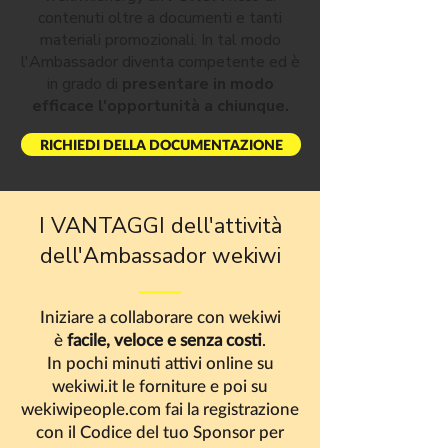
contenuti oltre a documenti e tanti
materiali promozionali. In tal modo
l'Ambassador diventa competente ed è
in grado di
presentare in modo
efficace l'opportunità a chiunque.
RICHIEDI DELLA DOCUMENTAZIONE
I VANTAGGI dell'attività
dell'Ambassador wekiwi
Iniziare a collaborare con wekiwi
è
facile, veloce e senza costi
.
In pochi minuti attivi online su
KIT WEKIWI POINT
PERSONALIZZATO
wekiwi.it le forniture e poi su
wekiwipeople.com fai la registrazione
Diventa Ambassador wekiwi e dopo
con il Codice del tuo Sponsor per
aver attivato alcuni contratti di