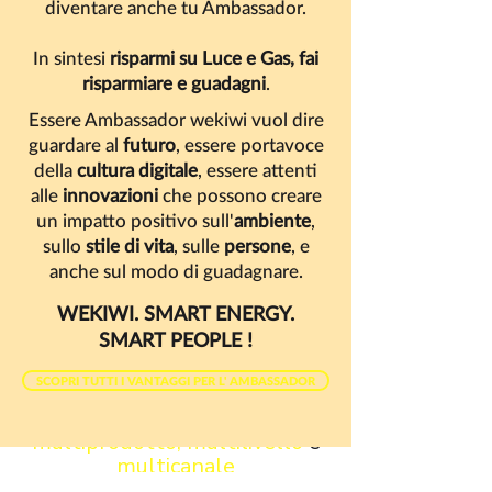
diventare anche tu Ambassador.
fornitura puoi aprire il
Wekiwi Point
ordinando il KIT personalizzato.
In sintesi
risparmi su Luce e Gas, fai
Ricevi
materiali per allestire il tuo
risparmiare e guadagni
.
punto informativo
con vetrofania,
Essere Ambassador wekiwi vuol dire
leaflet, roller banner, poster e
guardare al
futuro
, essere portavoce
cartoline, email e biglietti da visita.
della
cultura digitale
, essere attenti
COME DIVENTARE AMBASSADOR
alle
innovazioni
che possono creare
un impatto positivo sull'
ambiente
,
sullo
stile di vita
, sulle
persone
, e
anche sul modo di guadagnare.
WEKIWI. SMART ENERGY.
Diventa Ambassador
SMART PEOPLE !
wekiwi
e crea con l'energia il tuo
SCOPRI TUTTI I VANTAGGI PER L' AMBASSADOR
business
multiprodotto, multilivello
e
multicanale