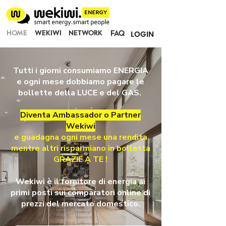
LOGIN
HOME
WEKIWI
NETWORK
FAQ
Tutti i giorni consumiamo ENERGIA
e ogni mese dobbiamo pagare le
bollette della LUCE e del GAS.
Diventa Ambassador o Partner
Wekiwi
e guadagna ogni mese una rendita
mentre altri risparmiano in bolletta
GRAZIE A TE !
Wekiwi è il fornitore di energia ai
primi posti sui comparatori online di
prezzi del mercato domestico.