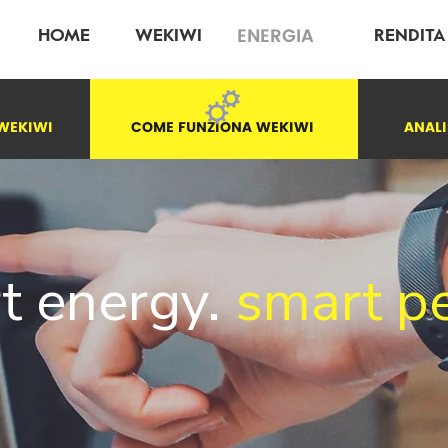
ENERGIA
HOME
WEKIWI
RENDITA
WEKIWI
COME FUNZIONA WEKIWI
ANALI
t energy.
smart p