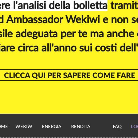
e l'analisi della bolletta
tramit
d Ambassador Wekiwi e non sol
ile adeguata per te ma anche
are circa all'anno sui costi dell
CLICCA QUI PER SAPERE COME FARE
OME
WEKIWI
ENERGIA
RENDITA
FAQ
LO