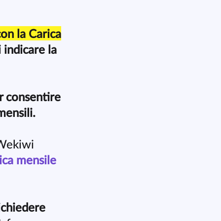
con la Carica
 indicare la
r consentire
mensili.
i Wekiwi
ica mensile
ichiedere