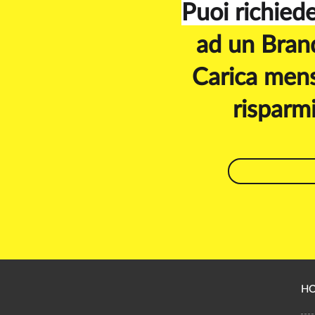
Puoi richieder
ad un Bran
Carica mens
risparmi
H