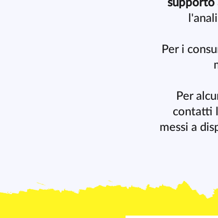
supporto
l'anal
Per i consu
Per alcu
contatti l
messi a dis