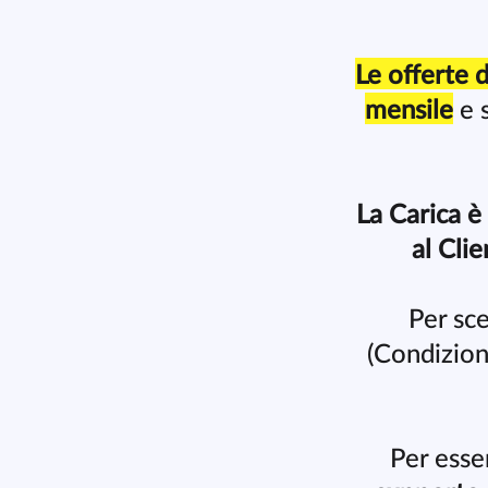
Le offerte 
mensile
e s
La Carica è
al Clie
Per sc
(Condizion
Per esse