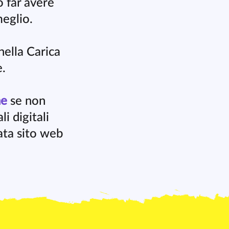
ò far avere
meglio.
nella Carica
e.
ne
se non
li digitali
ata sito web