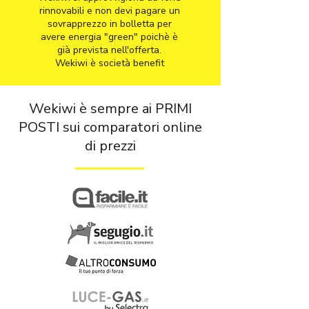
rinnovabili e non devi pagare un
sovrapprezzo in bolletta per
avere energia "green" poichè è
già prevista nell'offerta.
Wekiwi è società benefit
Wekiwi è sempre ai PRIMI
POSTI sui comparatori online
di prezzi