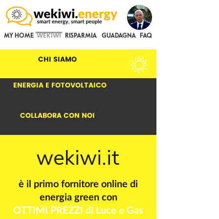
WEKIWI
MY HOME
RISPARMIA
GUADAGNA
FAQ
CHI SIAMO
ENERGIA E FOTOVOLTAICO
COLLABORA CON NOI
wekiwi.it
è il primo fornitore online di
energia green con
OTTIMI PREZZI di Luce e Gas