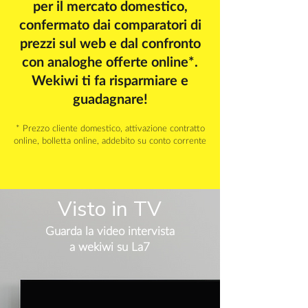
per il mercato domestico,
confermato dai comparatori di
prezzi sul web e dal confronto
con analoghe offerte online*.
Wekiwi ti fa risparmiare e
guadagnare!
* Prezzo cliente domestico, attivazione contratto
online, bolletta online, addebito su conto corrente
Visto in TV
Guarda la video intervista
a wekiwi su La7